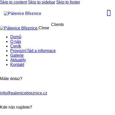
Skip to content
Skip to sidebar
Skip to footer
Clients
Close
Domů
O nás
Ceník
Provozní řád a informace
Galerie
Aktuality
Kontakt
Máte dotaz?
info@palenicebreznice.cz
Kde nás najdete?