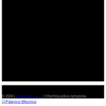
Rodinná pálenice s tradicí.
Specializujeme se na kvalitní pěstitelské pálení a osobní
přístup ke každému zákazníkovi.
Kontakt
Březnice 520, 760 01 Zlín
+420 577 991 571
+420 604 207 092
info@palenicebreznice.cz
Provozní doba
Pálení probíhá výhradně na základě předchozích
objednávek. Termíny jsou sjednávány individuálně dle
domluvy vždy se snažíme přizpůsobit potřebám každého
pěstitele.
© 2024 |
Expert Dev, s.r.o.
| Všechna práva vyhrazena