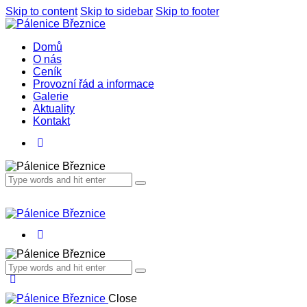
Skip to content
Skip to sidebar
Skip to footer
Domů
O nás
Ceník
Provozní řád a informace
Galerie
Aktuality
Kontakt
Close